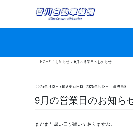
コ
ナ
ン
ビ
テ
ゲ
ン
ー
ツ
シ
へ
ョ
ス
ン
キ
に
ッ
移
HOME
お知らせ
9月の営業日のお知らせ
プ
動
2025年9月3日
/ 最終更新日時 :
2025年9月3日
事務員S
9月の営業日のお知ら
まだまだ暑い日が続いておりますね。